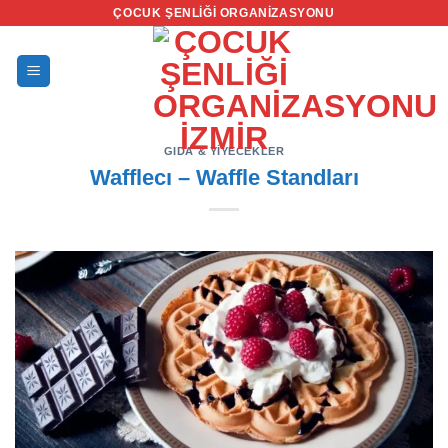
İçeriğe
ÇOCUK ŞENLIĞI ORGANIZASYONU
atla
GIDA & YIYECEKLER
Wafflecı – Waffle Standları