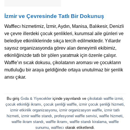
İzmir ve Çevresinde Tatlı Bir Dokunuş
Wafflecı hizmetimiz, İzmir, Aydın, Manisa, Balıkesir, Denizli
ve çevre illerdeki çocuk şenlikleri, kurumsal aile günleri ve
belediye etkinliklerinde sıkça tercih edilmektedir. Yıllardır
sayısız organizasyonda görev alan deneyimli ekibimiz,
etkinliğinizde tatlı bir şölen yaratmak için özenle çalışır.
Waffle’ın sıcak dokusu, çikolatanın aroması ve çocukların
mutluluğu bir araya geldiğinde ortaya unutulmaz bir şenlik
anısı çıkar.
Bu giriş
Gıda & Yiyecekler
içinde yayınlandı ve
çikolatalı waffle izmir
,
çocuk etkinliği ikramı
,
çocuk şenliği waffle
,
izmir çocuk şenliği hizmeti
,
izmir etkinlik organizasyonu
,
izmir organizasyon waffle
,
izmir tatlı
hizmeti
,
izmir waffle standı
,
profesyonel waffle servisi
,
waffle hizmeti
,
waffle ikram standı
,
waffle ikramı
,
waffle standı kiralama
,
waffle
sunumu
,
wafflecı
olarak etiketlendi.