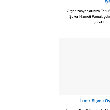
Fiya
Organizasyonlarınıza Tatlı 
Şeker Hizmeti Pamuk şeker
çocukluğ
İzmir Şişme O