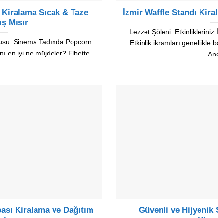
 Kiralama Sıcak & Taze
İzmir Waffle Standı Kira
ış Mısır
Lezzet Şöleni: Etkinlikleriniz
okusu: Sinema Tadında Popcorn
Etkinlik ikramları genellikle ba
ını en iyi ne müjdeler? Elbette
An
ası Kiralama ve Dağıtım
Güvenli ve Hijyenik