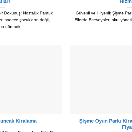
tları
Hizme
Bir Dokunuş: Nostaljik Pamuk
Güvenli ve Hijyenik Şişme Par
, sadece çocukların değil,
Ellerde Ebeveynler, okul yöneti
una dönmek
yuncak Kiralama
Şişme Oyun Parkı Kir
Fiya