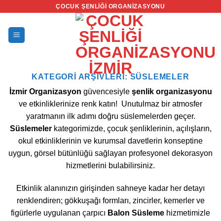
İçeriğe
ÇOCUK ŞENLIĞI ORGANIZASYONU
atla
KATEGORI ARŞIVLERI:
SÜSLEMELER
İzmir Organizasyon
güvencesiyle
şenlik organizasyonu
ve etkinliklerinize renk katın! Unutulmaz bir atmosfer
yaratmanın ilk adımı doğru süslemelerden geçer.
Süslemeler
kategorimizde, çocuk şenliklerinin, açılışların,
okul etkinliklerinin ve kurumsal davetlerin konseptine
uygun, görsel bütünlüğü sağlayan profesyonel dekorasyon
hizmetlerini bulabilirsiniz.
Etkinlik alanınızın girişinden sahneye kadar her detayı
renklendiren; gökkuşağı formları, zincirler, kemerler ve
figürlerle uygulanan çarpıcı
Balon Süsleme
hizmetimizle