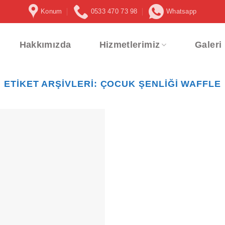
Konum
0533 470 73 98
Whatsapp
Hakkımızda
Hizmetlerimiz
Galeri
ETIKET ARŞIVLERI:
ÇOCUK ŞENLIĞI WAFFLE