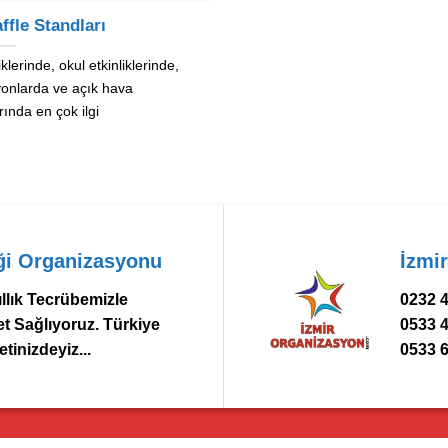
ffle Standları
klerinde, okul etkinliklerinde,
onlarda ve açık hava
ında en çok ilgi
ği Organizasyonu
İzmi
llık Tecrübemizle
0232 4
 Sağlıyoruz. Türkiye
0533 
tinizdeyiz...
0533 