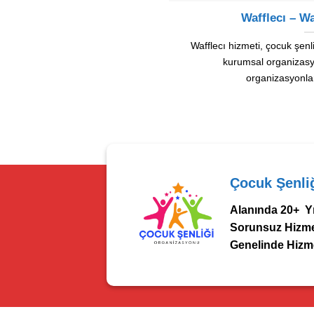
Wafflecı – Wa
Wafflecı hizmeti, çocuk şenli
kurumsal organizasy
organizasyonlar
Çocuk Şenli
Alanında 20+ Yı
Sorunsuz Hizmet
Genelinde Hizme