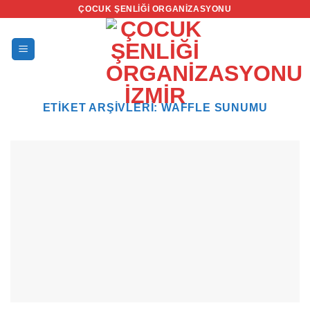
İçeriğe
ÇOCUK ŞENLIĞI ORGANIZASYONU
atla
ETIKET ARŞIVLERI:
WAFFLE SUNUMU