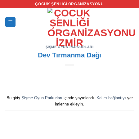
İçeriğe
ÇOCUK ŞENLIĞI ORGANIZASYONU
atla
ŞIŞME OYUN PARKURLARI
Dev Tırmanma Dağı
Bu giriş
Şişme Oyun Parkurları
içinde yayınlandı.
Kalıcı bağlantıyı
yer
imlerine ekleyin.