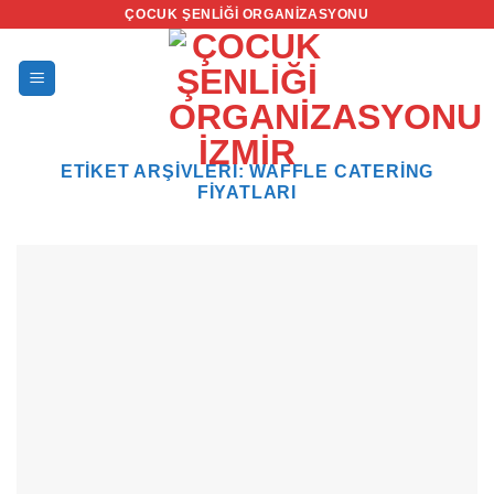
İçeriğe
ÇOCUK ŞENLIĞI ORGANIZASYONU
atla
ETIKET ARŞIVLERI:
WAFFLE CATERING
FIYATLARI