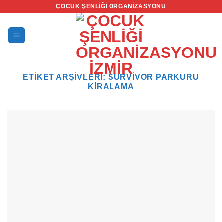
İçeriğe
ÇOCUK ŞENLIĞI ORGANIZASYONU
atla
ETIKET ARŞIVLERI:
SURVIVOR PARKURU
KIRALAMA