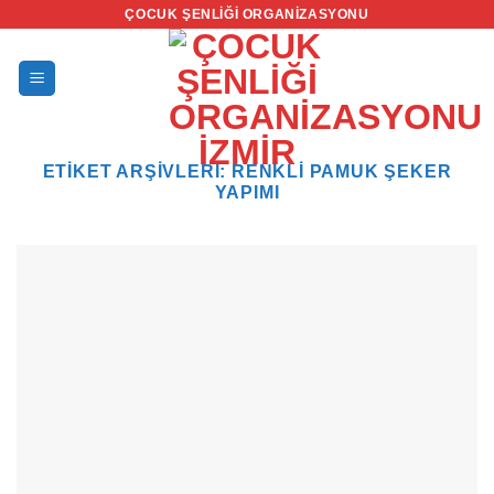
İçeriğe
ÇOCUK ŞENLIĞI ORGANIZASYONU
atla
ETIKET ARŞIVLERI:
RENKLI PAMUK ŞEKER
YAPIMI