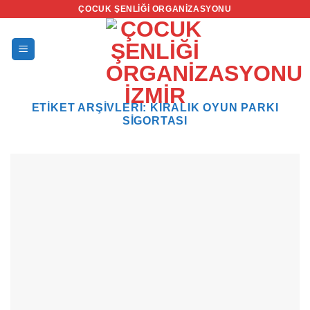
İçeriğe
ÇOCUK ŞENLIĞI ORGANIZASYONU
atla
ETIKET ARŞIVLERI:
KIRALIK OYUN PARKI
SIGORTASI