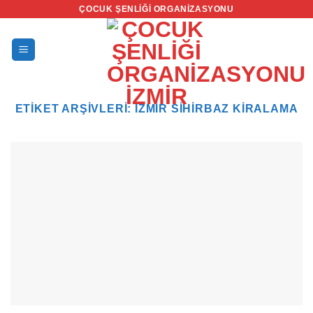
İçeriğe
ÇOCUK ŞENLIĞI ORGANIZASYONU
atla
ETIKET ARŞIVLERI:
İZMIR SIHIRBAZ KIRALAMA