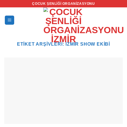
İçeriğe
ÇOCUK ŞENLIĞI ORGANIZASYONU
atla
ETIKET ARŞIVLERI:
IZMIR SHOW EKIBI