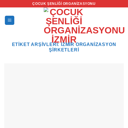
İçeriğe
ÇOCUK ŞENLIĞI ORGANIZASYONU
atla
ETIKET ARŞIVLERI:
İZMIR ORGANIZASYON
ŞIRKETLERI