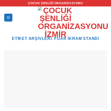
İçeriğe
ÇOCUK ŞENLIĞI ORGANIZASYONU
atla
ETIKET ARŞIVLERI:
FUAR IKRAM STANDI