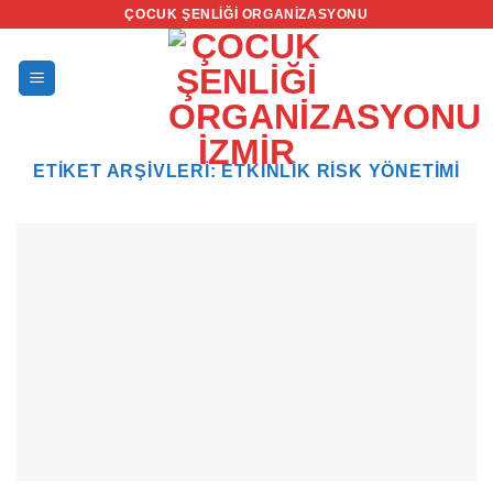
İçeriğe
ÇOCUK ŞENLIĞI ORGANIZASYONU
atla
ETIKET ARŞIVLERI:
ETKINLIK RISK YÖNETIMI