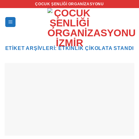
İçeriğe
ÇOCUK ŞENLIĞI ORGANIZASYONU
atla
ETIKET ARŞIVLERI:
ETKINLIK ÇIKOLATA STANDI