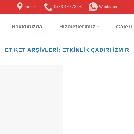
Konum
0533 470 73 98
Whatsapp
Hakkımızda
Hizmetlerimiz
Galeri
ETIKET ARŞIVLERI:
ETKINLIK ÇADIRI IZMIR