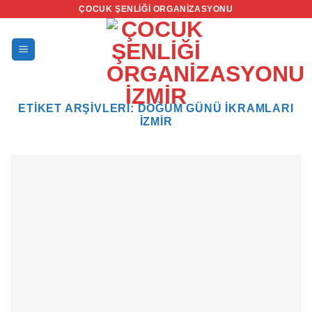
İçeriğe
ÇOCUK ŞENLIĞI ORGANIZASYONU
atla
ETIKET ARŞIVLERI:
DOĞUM GÜNÜ IKRAMLARI
İZMIR