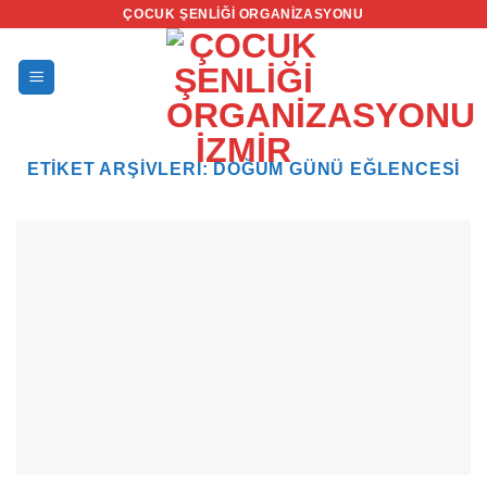
İçeriğe
ÇOCUK ŞENLIĞI ORGANIZASYONU
atla
ETIKET ARŞIVLERI:
DOĞUM GÜNÜ EĞLENCESI