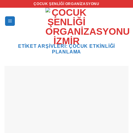
İçeriğe
ÇOCUK ŞENLIĞI ORGANIZASYONU
atla
ETIKET ARŞIVLERI:
ÇOCUK ETKINLIĞI
PLANLAMA