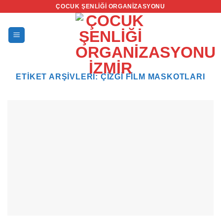
İçeriğe
ÇOCUK ŞENLIĞI ORGANIZASYONU
atla
ETIKET ARŞIVLERI:
ÇIZGI FILM MASKOTLARI