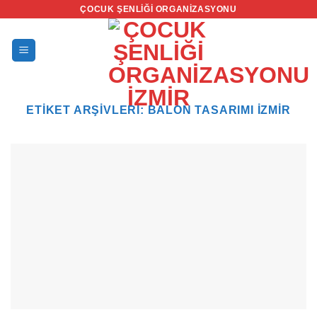
İçeriğe
ÇOCUK ŞENLIĞI ORGANIZASYONU
atla
ETIKET ARŞIVLERI:
BALON TASARIMI IZMIR